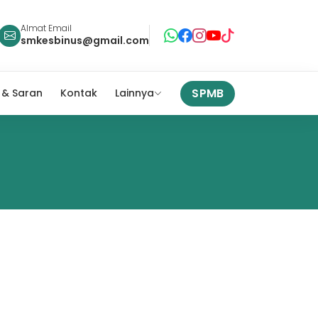
Almat Email
smkesbinus@gmail.com
SPMB
 & Saran
Kontak
Lainnya