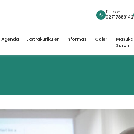
Telepon
02717889142
Agenda
Ekstrakurikuler
Informasi
Galeri
Masuka
Saran