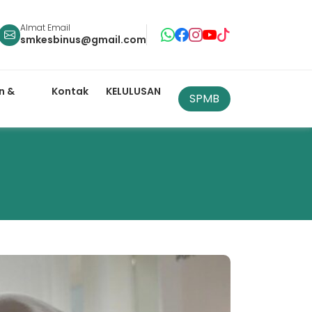
Almat Email
smkesbinus@gmail.com
n &
Kontak
KELULUSAN
SPMB