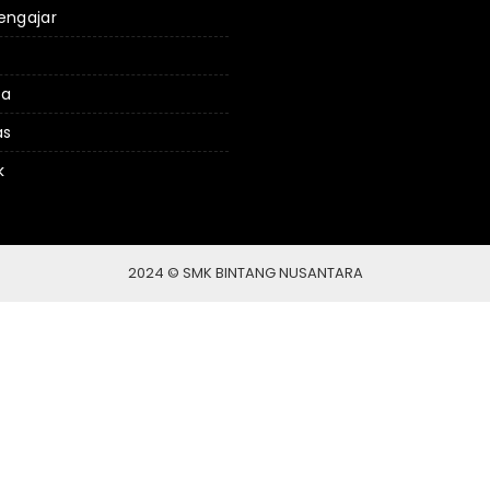
engajar
da
as
k
2024 © SMK BINTANG NUSANTARA