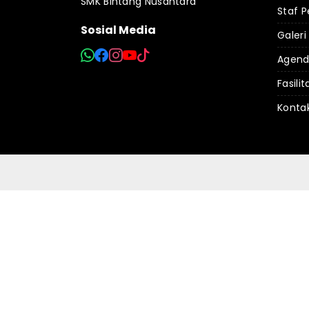
SMK Bintang Nusantara
Staf P
Sosial Media
Galeri
Agen
Fasilit
Konta