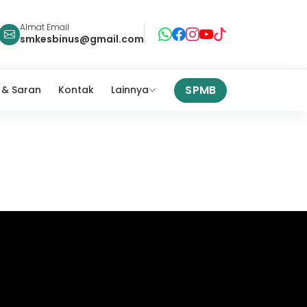
Almat Email
smkesbinus@gmail.com
SPMB
 & Saran
Kontak
Lainnya