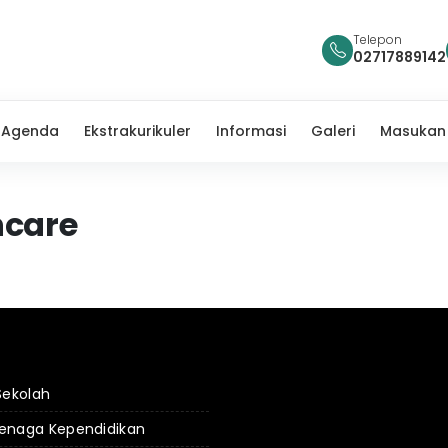
Telepon
02717889142
Agenda
Ekstrakurikuler
Informasi
Galeri
Masukan
ncare
 Sekolah
Tenaga Kependidikan