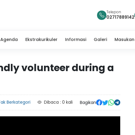
Telepon
02717889142
Agenda
Ekstrakurikuler
Informasi
Galeri
Masukan
ndly volunteer during a
ak Berkategori
Dibaca : 0 kali
Bagikan