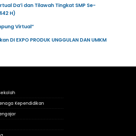
ual Da’i dan Tilawah Tingkat SMP Se-
442 H)
pung Virtual”
erkan DI EXPO PRODUK UNGGULAN DAN UMKM
 Sekolah
Tenaga Kependidikan
engajar
da