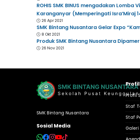
ROHIS SMK BINUS mengadakan Lomba Virt
Karanganyar (Memperingati Isra’Miraj 1
26 Apr 2021
SMK Bintang Nusantara Gelar Expo “Kam
8 Okt 2021
Produk SMK Bintang Nusantara Dipam
26 Nov 2021
Profil
Profil
Staf 
SMK Bintang Nusantara
Staf P
Sosial Media
Galeri
Agen