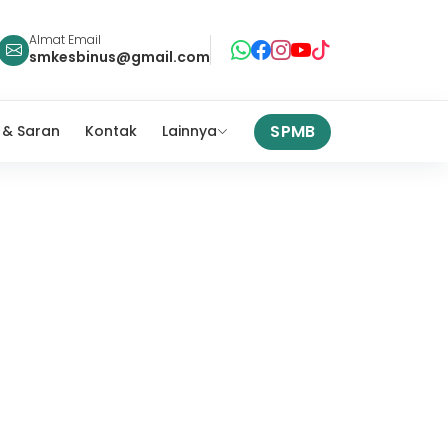
Almat Email
smkesbinus@gmail.com
SPMB
 & Saran
Kontak
Lainnya