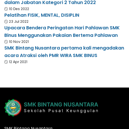
dalam Jabatan Kategori 2 Tahun 2022
10 Des 2022
Pelatihan FISIK, MENTAL, DISIPLIN
23 Jul 2022
Upacara Bendera Peringatan Hari Pahlawan SMK
Binus Menggunakan Pakaian Bertema Pahlawan
10 Nov 2021
SMK Bintang Nusantara pertama kali mengadakan
acara Atraksi oleh PMR WIRA SMK BINUS
12 Apr 2021
SMK Bintang Nusantara