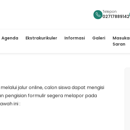
Telepon
02717889142
Agenda
Ekstrakurikuler
Informasi
Galeri
Masuka
Saran
lalui jalur online, calon siswa dapat mengisi
kan pengisian formulir segera melapor pada
wah ini :