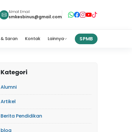
Almat Email
smkesbinus@gmail.com
SPMB
 & Saran
Kontak
Lainnya
Kategori
Alumni
Artikel
Berita Pendidikan
blog