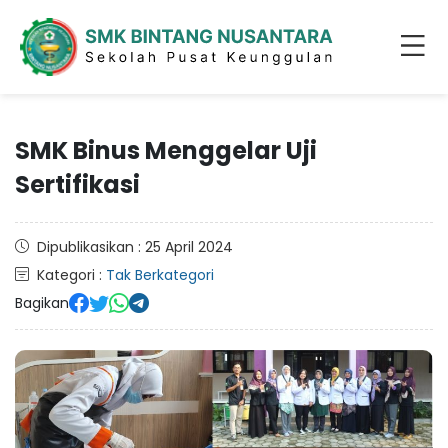
SMK Binus Menggelar Uji
Sertifikasi
Dipublikasikan : 25 April 2024
Kategori :
Tak Berkategori
Bagikan